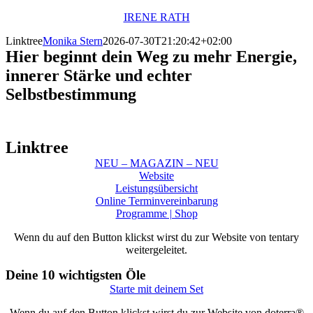
Zum
IRENE RATH
Inhalt
Linktree
Monika Stern
2026-07-30T21:20:42+02:00
springen
Hier beginnt dein Weg zu mehr Energie,
innerer Stärke und echter
Selbstbestimmung
Linktree
NEU – MAGAZIN – NEU
Website
Leistungsübersicht
Online Terminvereinbarung
Programme | Shop
Wenn du auf den Button klickst wirst du zur Website von tentary
weitergeleitet.
Deine 10 wichtigsten Öle
Starte mit deinem Set
Wenn du auf den Button klickst wirst du zur Website von doterra®